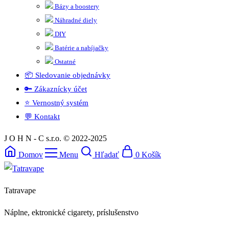
Bázy a boostery
Náhradné diely
DIY
Batérie a nabíjačky
Ostatné
📦 Sledovanie objednávky
🔑 Zákaznícky účet
⭐ Vernostný systém
💬 Kontakt
J O H N - C s.r.o. © 2022-2025
Domov
Menu
Hľadať
0
Košík
Tatravape
Náplne, ektronické cigarety, príslušenstvo