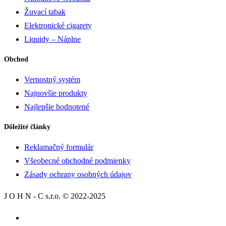
Žuvací tabak
Elektronické cigarety
Liquidy – Náplne
Obchod
Vernostný systém
Najnovšie produkty
Najlepšie hodnotené
Dôležité články
Reklamačný formulár
Všeobecné obchodné podmienky
Zásady ochrany osobných údajov
J O H N - C s.r.o. © 2022-2025