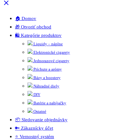
🏠 Domov
🎁 Otvoriť obchod
🛍️ Kategórie produktov
Liquidy – náplne
Elektronické cigarety
Jednorazové cigarety
Príchute a arómy
Bázy a boostery
Náhradné diely
DIY
Batérie a nabíjačky
Ostatné
📦 Sledovanie objednávky
🔑 Zákaznícky účet
⭐ Vernostný systém