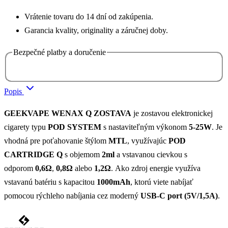
Vrátenie tovaru do 14 dní od zakúpenia.
Garancia kvality, originality a záručnej doby.
Bezpečné platby a doručenie
Popis
GEEKVAPE WENAX Q ZOSTAVA
je zostavou elektronickej
cigarety typu
POD SYSTEM
s nastaviteľným výkonom
5-25W
. Je
vhodná pre poťahovanie štýlom
MTL
, využívajúc
POD
CARTRIDGE Q
s objemom
2ml
a vstavanou cievkou s
odporom
0,6Ω
,
0,8Ω
alebo
1,2Ω
. Ako zdroj energie využíva
vstavanú batériu s kapacitou
1000mAh
, ktorú viete nabíjať
pomocou rýchleho nabíjania cez moderný
USB-C port (5V/1,5A)
.