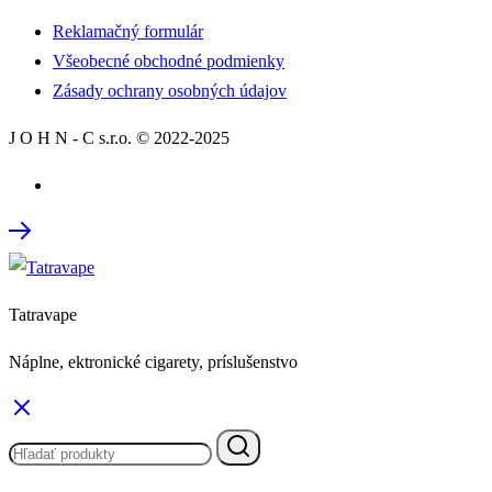
Reklamačný formulár
Všeobecné obchodné podmienky
Zásady ochrany osobných údajov
J O H N - C s.r.o. © 2022-2025
Tatravape
Náplne, ektronické cigarety, príslušenstvo