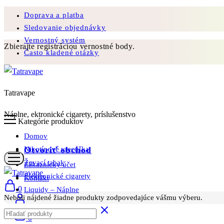
Doprava a platba
Sledovanie objednávky
Vernostný systém
Zbierajte registráciou vernostné body.
Často kladené otázky
Tatravape
Náplne, ektronické cigarety, príslušenstvo
Kategórie produktov
Domov
Otvoriť obchod
Nikotínové vrecúška
Žuvací tabak
Zákaznícky účet
Elektronické cigarety
Kontakt
0
Liquidy – Náplne
Neboli nájdené žiadne produkty zodpovedajúce vášmu výberu.
0