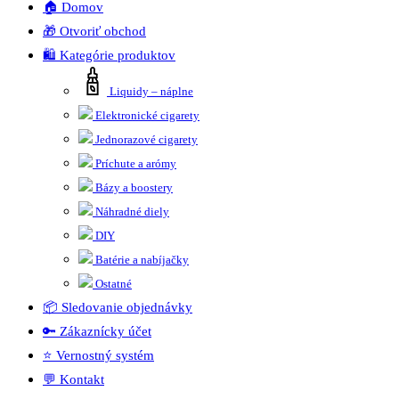
🏠 Domov
🎁 Otvoriť obchod
🛍️ Kategórie produktov
Liquidy – náplne
Elektronické cigarety
Jednorazové cigarety
Príchute a arómy
Bázy a boostery
Náhradné diely
DIY
Batérie a nabíjačky
Ostatné
📦 Sledovanie objednávky
🔑 Zákaznícky účet
⭐ Vernostný systém
💬 Kontakt