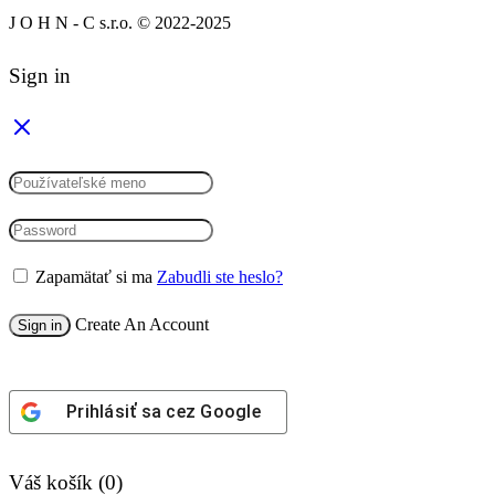
J O H N - C s.r.o. © 2022-2025
Sign in
Zapamätať si ma
Zabudli ste heslo?
Create An Account
Sign in
Prihlásiť sa cez
Google
Váš košík
(0)