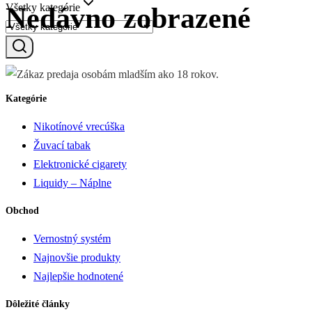
Všetky kategórie
Nedávno zobrazené
Kategórie
Nikotínové vrecúška
Žuvací tabak
Elektronické cigarety
Liquidy – Náplne
Obchod
Vernostný systém
Najnovšie produkty
Najlepšie hodnotené
Dôležité články