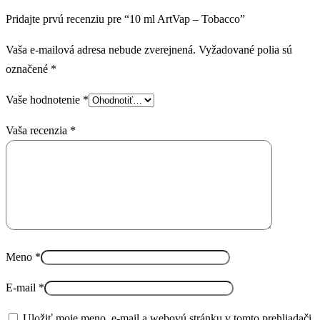
Pridajte prvú recenziu pre “10 ml ArtVap – Tobacco”
Vaša e-mailová adresa nebude zverejnená.
Vyžadované polia sú
označené
*
Vaše hodnotenie
*
Vaša recenzia
*
Meno
*
E-mail
*
Uložiť moje meno, e-mail a webovú stránku v tomto prehliadači