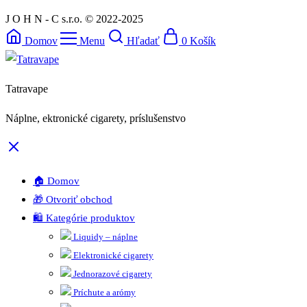
J O H N - C s.r.o. © 2022-2025
Domov
Menu
Hľadať
0
Košík
Tatravape
Náplne, ektronické cigarety, príslušenstvo
🏠 Domov
🎁 Otvoriť obchod
🛍️ Kategórie produktov
Liquidy – náplne
Elektronické cigarety
Jednorazové cigarety
Príchute a arómy