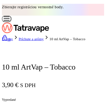
Zbierajte registráciou vernostné body.
Domov
Príchute a arómy
10 ml ArtVap – Tobacco
0
Vypredané
10 ml ArtVap – Tobacco
3,90
€
S DPH
Vypredané