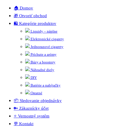
🏠 Domov
🎁 Otvoriť obchod
🛍️ Kategórie produktov
Liquidy – náplne
Elektronické cigarety
Jednorazové cigarety
Príchute a arómy
Bázy a boostery
Náhradné diely
DIY
Batérie a nabíjačky
Ostatné
📦 Sledovanie objednávky
🔑 Zákaznícky účet
⭐ Vernostný systém
💬 Kontakt