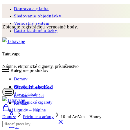
Doprava a platba
Sledovanie objednávky
Vernostný systém
Zbierajte registráciou vernostné body.
Často kladené otázky
Tatravape
Náplne, ektronické cigarety, príslušenstvo
Kategórie produktov
Domov
Otvoriť obchod
Nikotínové vrecúška
Žuvací tabak
Zákaznícky účet
Elektronické cigarety
Kontakt
0
Liquidy – Náplne
Domov
Príchute a arómy
10 ml ArtVap – Honey
Vypredané
0