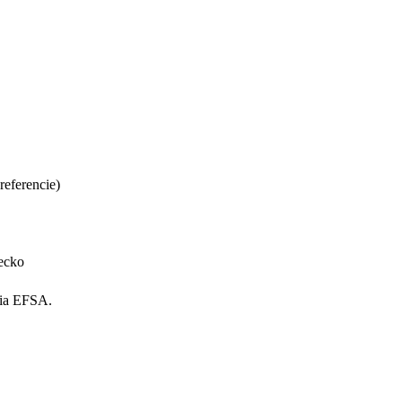
eferencie)
ecko
ria EFSA.