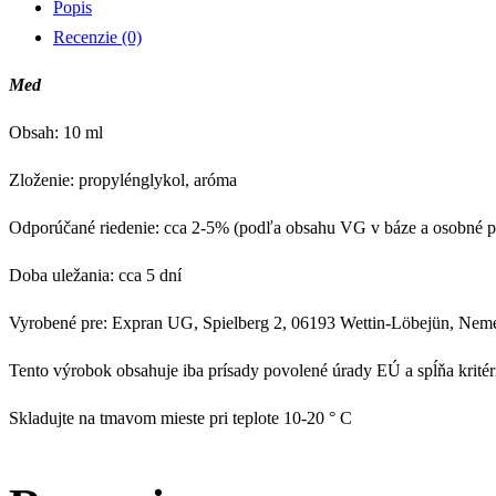
Popis
Recenzie (0)
Med
Obsah: 10 ml
Zloženie: propylénglykol, aróma
Odporúčané riedenie: cca 2-5% (podľa obsahu VG v báze a osobné pr
Doba uležania: cca 5 dní
Vyrobené pre: Expran UG, Spielberg 2, 06193 Wettin-Löbejün, Nem
Tento výrobok obsahuje iba prísady povolené úrady EÚ a spĺňa krité
Skladujte na tmavom mieste pri teplote 10-20 ° C